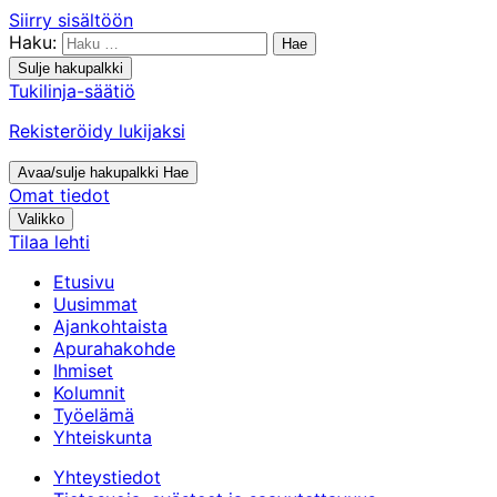
Siirry sisältöön
Haku:
Sulje hakupalkki
Tukilinja-säätiö
Rekisteröidy lukijaksi
Avaa/sulje hakupalkki
Hae
Omat tiedot
Valikko
Tilaa lehti
Etusivu
Uusimmat
Ajankohtaista
Apurahakohde
Ihmiset
Kolumnit
Työelämä
Yhteiskunta
Yhteystiedot