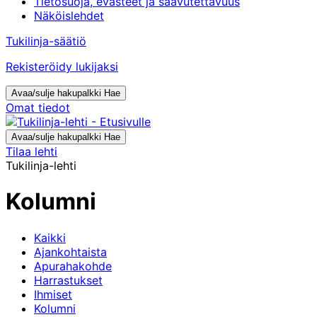
Tietosuoja, evästeet ja saavutettavuus
Näköislehdet
Tukilinja-säätiö
Rekisteröidy lukijaksi
Avaa/sulje hakupalkki
Hae
Omat tiedot
Avaa/sulje hakupalkki
Hae
Tilaa lehti
Tukilinja-lehti
Kolumni
Kaikki
Ajankohtaista
Apurahakohde
Harrastukset
Ihmiset
Kolumni