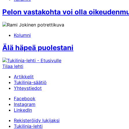
Pelon vastakohta voi olla oikeudenm
Kolumni
Älä häpeä puolestani
Tilaa lehti
Artikkelit
Tukilinja-säätiö
Yhteystiedot
Facebook
Instagram
LinkedIn
Rekisteröidy lukijaksi
Tukilinja-lehti