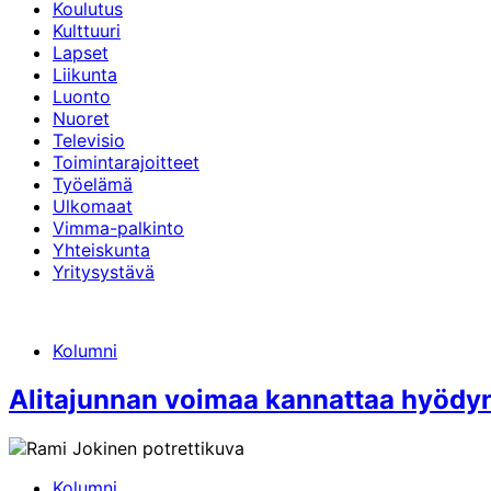
Koulutus
Kulttuuri
Lapset
Liikunta
Luonto
Nuoret
Televisio
Toimintarajoitteet
Työelämä
Ulkomaat
Vimma-palkinto
Yhteiskunta
Yritysystävä
Kolumni
Alitajunnan voimaa kannattaa hyödyntä
Kolumni