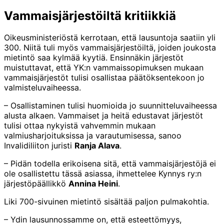
Vammaisjärjestöiltä kritiikkiä
Oikeusministeriöstä kerrotaan, että lausuntoja saatiin yli
300. Niitä tuli myös vammaisjärjestöiltä, joiden joukosta
mietintö saa kylmää kyytiä. Ensinnäkin järjestöt
muistuttavat, että YK:n vammaissopimuksen mukaan
vammaisjärjestöt tulisi osallistaa päätöksentekoon jo
valmisteluvaiheessa.
– Osallistaminen tulisi huomioida jo suunnitteluvaiheessa
alusta alkaen. Vammaiset ja heitä edustavat järjestöt
tulisi ottaa nykyistä vahvemmin mukaan
valmiusharjoituksissa ja varautumisessa, sanoo
Invalidiliiton juristi
Ranja Alava
.
– Pidän todella erikoisena sitä, että vammaisjärjestöjä ei
ole osallistettu tässä asiassa, ihmettelee Kynnys ry:n
järjestöpäällikkö
Annina Heini
.
Liki 700-sivuinen mietintö sisältää paljon pulmakohtia.
– Ydin lausunnossamme on, että esteettömyys,