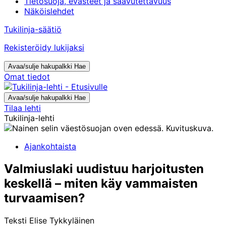
Tietosuoja, evästeet ja saavutettavuus
Näköislehdet
Tukilinja-säätiö
Rekisteröidy lukijaksi
Avaa/sulje hakupalkki
Hae
Omat tiedot
Avaa/sulje hakupalkki
Hae
Tilaa lehti
Tukilinja-lehti
Ajankohtaista
Valmiuslaki uudistuu harjoitusten
keskellä – miten käy vammaisten
turvaamisen?
Teksti
Elise Tykkyläinen