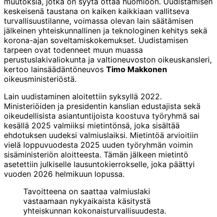
muutoksia, jotka on syytä ottaa huomioon. Uudistamisen
keskeisenä taustana on kaiken kaikkiaan vallitseva
turvallisuustilanne, voimassa olevan lain säätämisen
jälkeinen yhteiskunnallinen ja teknologinen kehitys sekä
korona-ajan soveltamiskokemukset. Uudistamisen
tarpeen ovat todenneet muun muassa
perustuslakivaliokunta ja valtioneuvoston oikeuskansleri,
kertoo lainsäädäntöneuvos
Timo Makkonen
oikeusministeriöstä.
Lain uudistaminen aloitettiin syksyllä 2022.
Ministeriöiden ja presidentin kanslian edustajista sekä
oikeudellisista asiantuntijoista koostuva työryhmä sai
kesällä 2025 valmiiksi mietintönsä, joka sisältää
ehdotuksen uudeksi valmiuslaiksi. Mietintöä arvioitiin
vielä loppuvuodesta 2025 uuden työryhmän voimin
sisäministeriön aloitteesta. Tämän jälkeen mietintö
asetettiin julkiselle lausuntokierrokselle, joka päättyi
vuoden 2026 helmikuun lopussa.
Tavoitteena on saattaa valmiuslaki
vastaamaan nykyaikaista käsitystä
yhteiskunnan kokonaisturvallisuudesta.