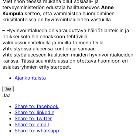
Mietinnön teossa mukana ollut sosiaali- ja
terveysministeriön edustaja hallitusneuvos
Anne
Kumpula
kertoo, että vammaisten huomioiminen
kriisitilanteissa on hyvinvointialueiden vastuulla.
– Hyvinvointialueen on varauduttava häiriötilanteisiin ja
poikkeusoloihin ennakkoon tehtävillä
valmiussuunnitelmilla ja muilla toimenpiteillä
yhteistyössä alueensa kuntien ja samaan
yhteistyöalueeseen kuuluvien muiden hyvinvointialueiden
kanssa. Tässä suunnittelussa on otettava huomioon eri
asiakasryhmien erityistarpeet.
Ajankohtaista
Jaa
Jaa
Share to: facebook
Share to: linkedin
Share to: twitter
Share to: email
Share to: whatsapp