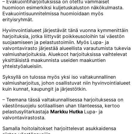
– Evakuointiharjoituksissa on otettu vammaiset
huomioon esimerkiksi kuljetuskaluston näkökulmasta.
Evakuointisuunnitelmissa huomioidaan myös
erityisryhmät.
Hyvinvointialueet järjestävät tänä vuonna kymmenittäin
harjoituksia, jotka liittyvät poikkeusoloihin tai väestön
suojaamiseen ja pelastustoimiin. Myös Lupa- ja
valvontavirasto järjestää alueellista varautumista tukevia
valmiusharjoituksia. Aluekoot harjoituksissa vaihtelevat
yksittäisistä maakunnista useiden maakuntien
yhteistyöalueisiin.
Syksyllä on tulossa myös yksi iso valtakunnallinen
valmiusharjoitus, johon osallistuvat niin hyvinvointialueet
kuin kunnat, kaupungit ja järjestötkin.
– Teemana tässä valtakunnallisessa harjoituksessa on
väestönsuojelu sotilaallisen uhan tilanteessa, kertoo
pelastusylitarkastaja
Markku Hutka
Lupa- ja
valvontavirastosta.
Samalla hoitolaitokset harjoittelevat asukkaidensa