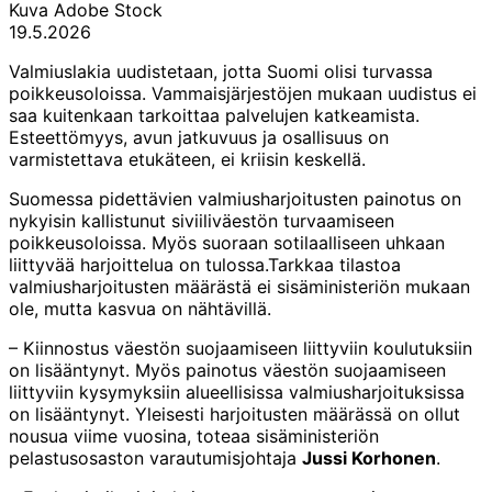
Kuva
Adobe Stock
19.5.2026
Valmiuslakia uudistetaan, jotta Suomi olisi turvassa
poikkeusoloissa. Vammaisjärjestöjen mukaan uudistus ei
saa kuitenkaan tarkoittaa palvelujen katkeamista.
Esteettömyys, avun jatkuvuus ja osallisuus on
varmistettava etukäteen, ei kriisin keskellä.
Suomessa pidettävien valmiusharjoitusten painotus on
nykyisin kallistunut siviiliväestön turvaamiseen
poikkeusoloissa. Myös suoraan sotilaalliseen uhkaan
liittyvää harjoittelua on tulossa.Tarkkaa tilastoa
valmiusharjoitusten määrästä ei sisäministeriön mukaan
ole, mutta kasvua on nähtävillä.
– Kiinnostus väestön suojaamiseen liittyviin koulutuksiin
on lisääntynyt. Myös painotus väestön suojaamiseen
liittyviin kysymyksiin alueellisissa valmiusharjoituksissa
on lisääntynyt. Yleisesti harjoitusten määrässä on ollut
nousua viime vuosina, toteaa sisäministeriön
pelastusosaston varautumisjohtaja
Jussi Korhonen
.