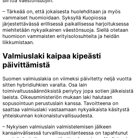
siirtoa väestönsuojiin.
– Tärkeää on, että jokaisesta huolehditaan ja myös
vammaiset huomioidaan. Syksyllä Kuopiossa
järjestettävässä erillisessä paikallisessa harjoituksessa
miehitetään nykyaikainen väestönsuoja. Siellä otetaan
huomioon vammaisten erityisolosuhteita ja heidän
liikkumistaan.
Valmiuslaki kaipaa kipeästi
päivittämistä
Suomen valmiuslakia on viimeksi päivitetty neljä vuotta
sitten hybridiuhkien varalta. Osa lain
toimivaltuussäännöksistä periytyy jopa sotien jälkeisistä
laeista. Oikeusministeriön mukaan laki halutaan
sopusointuun perustuslain kanssa. Tavoitteena on
saattaa valmiuslaki vastaamaan nykyaikaista käsitystä
yhteiskunnan kokonaisturvallisuudesta.
– Nykyisen valmiuslain valmistelemisen jälkeen
kansainvälisessä turvallisuustilanteessa on tapahtunut