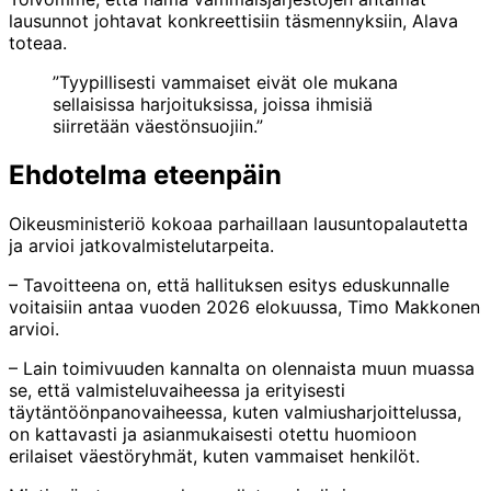
lausunnot johtavat konkreettisiin täsmennyksiin, Alava
toteaa.
”Tyypillisesti vammaiset eivät ole mukana
sellaisissa harjoituksissa, joissa ihmisiä
siirretään väestönsuojiin.”
Ehdotelma eteenpäin
Oikeusministeriö kokoaa parhaillaan lausuntopalautetta
ja arvioi jatkovalmistelutarpeita.
– Tavoitteena on, että hallituksen esitys eduskunnalle
voitaisiin antaa vuoden 2026 elokuussa, Timo Makkonen
arvioi.
– Lain toimivuuden kannalta on olennaista muun muassa
se, että valmisteluvaiheessa ja erityisesti
täytäntöönpanovaiheessa, kuten valmiusharjoittelussa,
on kattavasti ja asianmukaisesti otettu huomioon
erilaiset väestöryhmät, kuten vammaiset henkilöt.