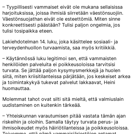
– Tyypillisesti vammaiset eivät ole mukana sellaisissa
harjoituksissa, joissa ihmisiä siirretään väestönsuojiin.
Väestönsuojathan eivät ole esteettömiä. Miten sinne
konkreettisesti päästään? Tulisi paljon ongelmia, jos
tulisi tosipaikka eteen.
Lakiehdotelman 14. luku, joka käsittelee sosiaali- ja
terveydenhuollon turvaamista, saa myös kritiikkiä.
– Käytännössä luku legitimoi sen, että vammaisten
henkilöiden palveluita ei poikkeusoloissa tarvitsisi
turvata. Se jättää paljon kysymysmerkkejä ja huolen
siitä, miten kriisitilanteissa pärjätään, jos keskeiset arkea
ja toimintakykyä tukevat palvelut lakkaavat, Heini
huomauttaa.
Molemmat tahot ovat silti sitä mieltä, että valmiuslain
uudistaminen on kuitenkin tärkeää.
– Yhteiskunnan varautumisen pitää vastata tämän ajan
riskeihin ja oloihin. Samalla täytyy turvata perus- ja
ihmisoikeudet myös häiriötilanteissa ja poikkeusoloissa.
Toivomme, että nämä vammaisjärjestöjen antamat