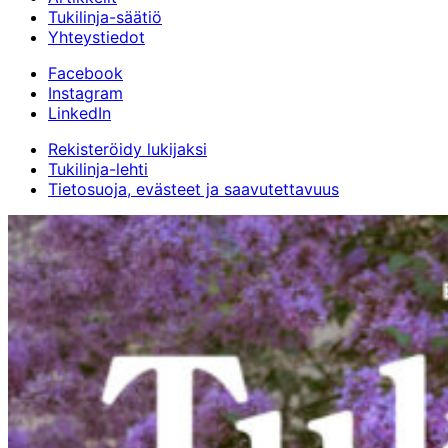
Tukilinja-säätiö
Yhteystiedot
Facebook
Instagram
LinkedIn
Rekisteröidy lukijaksi
Tukilinja-lehti
Tietosuoja, evästeet ja saavutettavuus