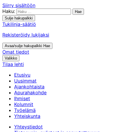
Siirry sisältöön
Haku:
Sulje hakupalkki
Tukilinja-säätiö
Rekisteröidy lukijaksi
Avaa/sulje hakupalkki
Hae
Omat tiedot
Valikko
Tilaa lehti
Etusivu
Uusimmat
Ajankohtaista
Apurahakohde
Ihmiset
Kolumnit
Työelämä
Yhteiskunta
Yhteystiedot