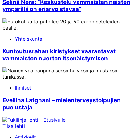
Selinä Nera: ”Keskustelu vammaisten naisten
ympärillä on eriarvoistavaa”
Yhteiskunta
Kuntoutusrahan kiristykset vaarantavat
vammaisten nuorten itsenäistymisen
Ihmiset
Eveliina Lafghani – mielenterveystoipujien
puolustaja
Tilaa lehti
Artikkelit