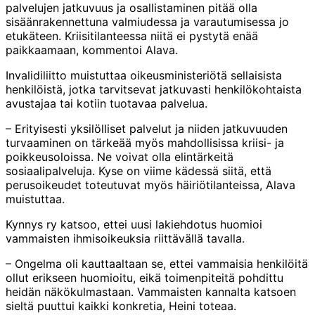
palvelujen jatkuvuus ja osallistaminen pitää olla
sisäänrakennettuna valmiudessa ja varautumisessa jo
etukäteen. Kriisitilanteessa niitä ei pystytä enää
paikkaamaan, kommentoi Alava.
Invalidiliitto muistuttaa oikeusministeriötä sellaisista
henkilöistä, jotka tarvitsevat jatkuvasti henkilökohtaista
avustajaa tai kotiin tuotavaa palvelua.
– Erityisesti yksilölliset palvelut ja niiden jatkuvuuden
turvaaminen on tärkeää myös mahdollisissa kriisi- ja
poikkeusoloissa. Ne voivat olla elintärkeitä
sosiaalipalveluja. Kyse on viime kädessä siitä, että
perusoikeudet toteutuvat myös häiriötilanteissa, Alava
muistuttaa.
Kynnys ry katsoo, ettei uusi lakiehdotus huomioi
vammaisten ihmisoikeuksia riittävällä tavalla.
– Ongelma oli kauttaaltaan se, ettei vammaisia henkilöitä
ollut erikseen huomioitu, eikä toimenpiteitä pohdittu
heidän näkökulmastaan. Vammaisten kannalta katsoen
sieltä puuttui kaikki konkretia, Heini toteaa.