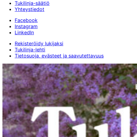
Tukilinja-säätiö
Yhteystiedot
Facebook
Instagram
LinkedIn
Rekisteröidy lukijaksi
Tukilinja-lehti
Tietosuoja, evästeet ja saavutettavuus