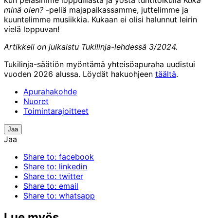
minä olen?
-peliä majapaikassamme, juttelimme ja
kuuntelimme musiikkia. Kukaan ei olisi halunnut leirin
vielä loppuvan!
Artikkeli on julkaistu Tukilinja-lehdessä 3/2024.
Tukilinja-säätiön myöntämä yhteisöapuraha uudistui
vuoden 2026 alussa. Löydät hakuohjeen
täältä
.
Apurahakohde
Nuoret
Toimintarajoitteet
Jaa
Jaa
Share to: facebook
Share to: linkedin
Share to: twitter
Share to: email
Share to: whatsapp
Lue myös