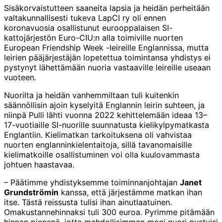
Sisäkorvaistutteen saaneita lapsia ja heidän perheitään
valtakunnallisesti tukeva LapCI ry oli ennen
koronavuosia osallistunut eurooppalaisen SI-
kattojärjestön Euro-CIU:n alla toimiville nuorten
European Friendship Week -leireille Englannissa, mutta
leirien pääjärjestäjän lopetettua toimintansa yhdistys ei
pystynyt lähettämään nuoria vastaaville leireille useaan
vuoteen.
Nuorilta ja heidän vanhemmiltaan tuli kuitenkin
säännöllisin ajoin kyselyitä Englannin leirin suhteen, ja
niinpä Pulli lähti vuonna 2022 kehittelemään ideaa 13–
17-vuotiaille SI-nuorille suunnatusta kielikylpymatkasta
Englantiin. Kielimatkan tarkoituksena oli vahvistaa
nuorten englanninkielentaitoja, sillä tavanomaisille
kielimatkoille osallistuminen voi olla kuulovammasta
johtuen haastavaa.
– Päätimme yhdistyksemme toiminnanjohtajan
Janet
Grundströmin
kanssa, että järjestämme matkan ihan
itse. Tästä reissusta tulisi ihan ainutlaatuinen.
Omakustannehinnaksi tuli 300 euroa. Pyrimme pitämään
hinnan pienenä, jotta mahdollisimman moni nuori pystyisi