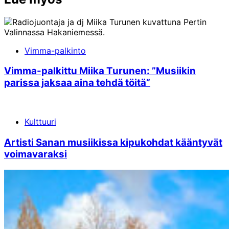
Vimma-palkinto
Vimma-palkittu Miika Turunen: ”Musiikin
parissa jaksaa aina tehdä töitä”
Kulttuuri
Artisti Sanan musiikissa kipukohdat kääntyvät
voimavaraksi