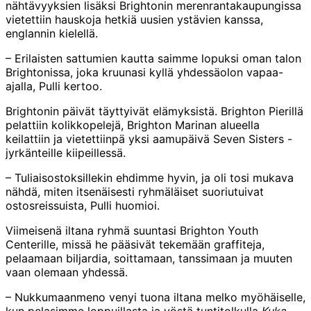
nähtävyyksien lisäksi Brightonin merenrantakaupungissa
vietettiin hauskoja hetkiä uusien ystävien kanssa,
englannin kielellä.
– Erilaisten sattumien kautta saimme lopuksi oman talon
Brightonissa, joka kruunasi kyllä yhdessäolon vapaa-
ajalla, Pulli kertoo.
Brightonin päivät täyttyivät elämyksistä. Brighton Pierillä
pelattiin kolikkopelejä, Brighton Marinan alueella
keilattiin ja vietettiinpä yksi aamupäivä Seven Sisters -
jyrkänteille kiipeillessä.
– Tuliaisostoksillekin ehdimme hyvin, ja oli tosi mukava
nähdä, miten itsenäisesti ryhmäläiset suoriutuivat
ostosreissuista, Pulli huomioi.
Viimeisenä iltana ryhmä suuntasi Brighton Youth
Centerille, missä he pääsivät tekemään graffiteja,
pelaamaan biljardia, soittamaan, tanssimaan ja muuten
vaan olemaan yhdessä.
– Nukkumaanmeno venyi tuona iltana melko myöhäiselle,
kun pelasimme loppuillasta ja yöstä tuntitolkulla
Kuka