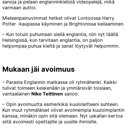
sanoja ja pelaan englanninkielisiä videopelejä, mikä
varmaan auttoi.
Mieleenpainuvimmat hetket olivat Lontoossa Harry
Potter -kaupassa käyminen ja Brightonissa keilaaminen.
– Kun totuin puhumaan siellä englantia, niin nyt täällä
Helsingissä, kun tarvitaan englantia, on paljon
helpompaa puhua kieltä ja sanat löytyvät helpommin.
Mukaan jäi avoimuus
– Parasta Englannin matkassa oli ryhmähenki. Kaikki
tulivat toimeen keskenään ja ymmärsivät toisiaan,
vantaalainen
Niko Teittinen
sanoo.
– Opin avoimuutta esimerkiksi kuulolaitteeni suhteen.
Kun muut ryhmäläiset olivat avoimempia kuuloimplantin
kanssa, minäkin opin sitä olemaan. Nyt uskallan kertoa
siitä avoimesti opettajille ja uusille ihmisille.