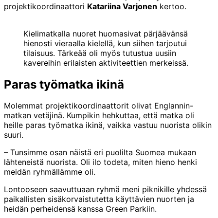
projektikoordinaattori
Katariina Varjonen
kertoo.
Kielimatkalla nuoret huomasivat pärjäävänsä
hienosti vieraalla kielellä, kun siihen tarjoutui
tilaisuus. Tärkeää oli myös tutustua uusiin
kavereihin erilaisten aktiviteettien merkeissä.
Paras työmatka ikinä
Molemmat projektikoordinaattorit olivat Englannin-
matkan vetäjinä. Kumpikin hehkuttaa, että matka oli
heille paras työmatka ikinä, vaikka vastuu nuorista olikin
suuri.
– Tunsimme osan näistä eri puolilta Suomea mukaan
lähteneistä nuorista. Oli ilo todeta, miten hieno henki
meidän ryhmällämme oli.
Lontooseen saavuttuaan ryhmä meni piknikille yhdessä
paikallisten sisäkorvaistutetta käyttävien nuorten ja
heidän perheidensä kanssa Green Parkiin.