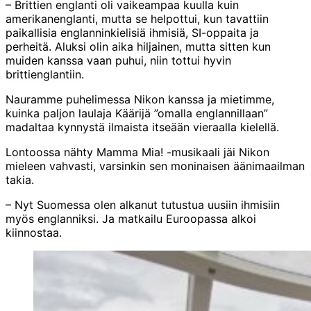
– Brittien englanti oli vaikeampaa kuulla kuin
amerikanenglanti, mutta se helpottui, kun tavattiin
paikallisia englanninkielisiä ihmisiä, SI-oppaita ja
perheitä. Aluksi olin aika hiljainen, mutta sitten kun
muiden kanssa vaan puhui, niin tottui hyvin
brittienglantiin.
Nauramme puhelimessa Nikon kanssa ja mietimme,
kuinka paljon laulaja Käärijä ”omalla englannillaan”
madaltaa kynnystä ilmaista itseään vieraalla kielellä.
Lontoossa nähty Mamma Mia! -musikaali jäi Nikon
mieleen vahvasti, varsinkin sen moninaisen äänimaailman
takia.
– Nyt Suomessa olen alkanut tutustua uusiin ihmisiin
myös englanniksi. Ja matkailu Euroopassa alkoi
kiinnostaa.