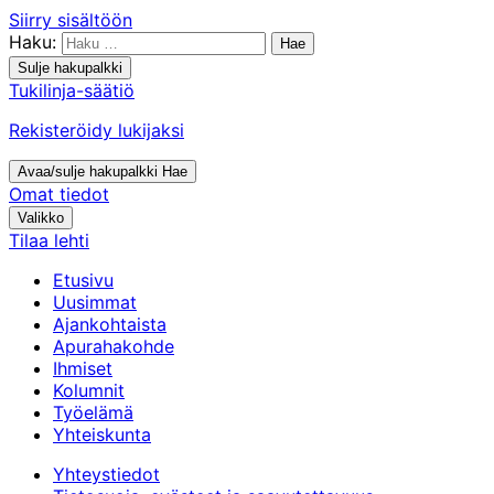
Siirry sisältöön
Haku:
Sulje hakupalkki
Tukilinja-säätiö
Rekisteröidy lukijaksi
Avaa/sulje hakupalkki
Hae
Omat tiedot
Valikko
Tilaa lehti
Etusivu
Uusimmat
Ajankohtaista
Apurahakohde
Ihmiset
Kolumnit
Työelämä
Yhteiskunta
Yhteystiedot