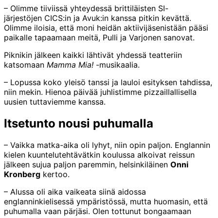
– Olimme tiiviissä yhteydessä brittiläisten SI-
järjestöjen CICS:in ja Avuk:in kanssa pitkin kevättä.
Olimme iloisia, että moni heidän aktiivijäsenistään pääsi
paikalle tapaamaan meitä, Pulli ja Varjonen sanovat.
Piknikin jälkeen kaikki lähtivät yhdessä teatteriin
katsomaan
Mamma Mia!
-musikaalia.
– Lopussa koko yleisö tanssi ja lauloi esityksen tahdissa,
niin mekin. Hienoa päivää juhlistimme pizzaillallisella
uusien tuttaviemme kanssa.
Itsetunto nousi puhumalla
– Vaikka matka-aika oli lyhyt, niin opin paljon. Englannin
kielen kuuntelutehtävätkin koulussa alkoivat reissun
jälkeen sujua paljon paremmin, helsinkiläinen
Onni
Kronberg
kertoo.
– Alussa oli aika vaikeata siinä aidossa
englanninkielisessä ympäristössä, mutta huomasin, että
puhumalla vaan pärjäsi. Olen tottunut bongaamaan