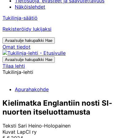
Tietosuoja, evästeet ja saavutettavuus
Näköislehdet
Tukilinja-säätiö
Rekisteröidy lukijaksi
Avaa/sulje hakupalkki
Hae
Omat tiedot
Avaa/sulje hakupalkki
Hae
Tilaa lehti
Tukilinja-lehti
Apurahakohde
Kielimatka Englantiin nosti SI-
nuorten itseluottamusta
Teksti
Sari Heino-Holopainen
Kuvat
LapCI ry
5.6.2024