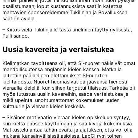
osallistumaan; loput kustannuksista saatiin katettua
mahtavien sponsoreidemme Tukilinjan ja Bovalliuksen
säätiön avulla.
– Kiitos vielä Tukilinjalle tästä unelmien täyttymyksestä,
Pulli sanoo.
Uusia kavereita ja vertaistukea
Kielimatkan tavoitteena oli, että SI-nuoret näkisivät omat
mahdollisuutensa englannin kielen kanssa. Matkalla
laitettiin päälaelleen olettamukset SI-nuorten
kielitaidosta. Nuoret huomasivat pärjäävänsä hienosti
vieraalla kielellä, kun siihen tarjoutui tilaisuus. Tärkeää oli
myös tutustua uusiin kavereihin, saada vertaistukea ja
mikä upeinta, unohtumattomat kokemukset uuden
kulttuurin ja vieraan kielen keskellä.
– Sisäinen motivaatio vieraan kielen opiskeluun syntyy,
kun kieltä pääsee käyttämään ja saa kivoja kokemuksia.
Matkustelu antaa tähän eväitä ja ajatuksen, että voi olla
mukana kansainvälisissä asioissa, LapCI ry:n toinen