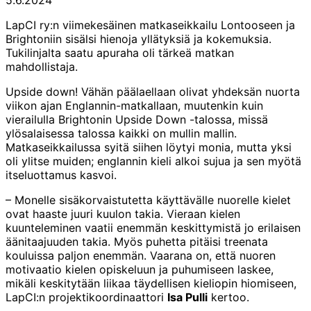
LapCI ry:n viimekesäinen matkaseikkailu Lontooseen ja
Brightoniin sisälsi hienoja yllätyksiä ja kokemuksia.
Tukilinjalta saatu apuraha oli tärkeä matkan
mahdollistaja.
Upside down! Vähän päälaellaan olivat yhdeksän nuorta
viikon ajan Englannin-matkallaan, muutenkin kuin
vierailulla Brightonin Upside Down -talossa, missä
ylösalaisessa talossa kaikki on mullin mallin.
Matkaseikkailussa syitä siihen löytyi monia, mutta yksi
oli ylitse muiden; englannin kieli alkoi sujua ja sen myötä
itseluottamus kasvoi.
– Monelle sisäkorvaistutetta käyttävälle nuorelle kielet
ovat haaste juuri kuulon takia. Vieraan kielen
kuunteleminen vaatii enemmän keskittymistä jo erilaisen
äänitaajuuden takia. Myös puhetta pitäisi treenata
kouluissa paljon enemmän. Vaarana on, että nuoren
motivaatio kielen opiskeluun ja puhumiseen laskee,
mikäli keskitytään liikaa täydellisen kieliopin hiomiseen,
LapCI:n projektikoordinaattori
Isa Pulli
kertoo.