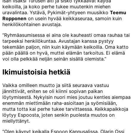
Isän lisäksi Turusen äiti ja sisko tykkäävät käydä
keikoilla, ja koko perhe tukee muutenkin miehen
uravalintaa. Ystävä, Pykimät-yhtyeen muusikko
Teemu
Ropponen
on usein hyvää keikkaseuraa, samoin kuin
henkilökohtainen avustaja.
”Ryhmäasumisessa ei aina ole kauheasti omaa rauhaa tai
tarpeeksi henkilökuntaa. Avustajan kanssa pystyy
tekemään paljon, niin kuin käymään keikoilla. Oma katto
pään päällä on hyvä, muttei elämän tarkoitus. Ei elämä
voi olla pelkkää neljän seinän sisällä olemista.”
Ikimuistoisia hetkiä
Vaikka omilleen muutto ja siitä seuraava vastuu
jännittivät, eniten se oli kiinni sopivan paikan
löytymisestä. Nykyisin nuori mies joutuu kenties aiempaa
enemmän miettimään raha-asioitaan ja syömisiään,
mutta totta kai perhe tukee tarvittaessa. Keikkapaikkoja
löytyy Espoosta, joten senkin puolesta muutos on
miellyttänyt.
”Olen käynyt keikalla Espoon Kannusalissa. Olarin Ossi