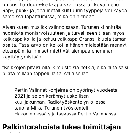
on uusi hardcore-keikkapaikka, jossa oli kova meno.
Rap-, punk- ja jopa metallikulttuurin tyyppejä voi käydä
samoissa tapahtumissa, mikä on hienoa.”
Aivan kuten musiikkivalinnoissaan, Turunen kiinnittää
huomiota moniarvoisuuteen ja turvalliseen tilaan myös
keikkapaikoilla ja kehuu vaikkapa Oranssi-klubia tämän
osalta. Tasa-arvo on keikoilla hänen mielestään mennyt
eteenpäin, ja ihmiset miettivät aiempaa enemmän
käyttäytymistään.
”Keikkojen pitäisi olla ikimuistoisia hetkiä, eikä niitä saisi
pilata millään tappelulla tai sellaisella.”
Pertin Valinnat -ohjelma on pyörinyt vuodesta
2021 ja se on kerännyt uskollisen
kuulijakunnan. Radiotyöskentelyn ollessa
tauolla Miika Turunen työskenteli
Hakaniemessä sijaitsevassa Pertin Valinnassa.
Palkintorahoista tukea toimittajan