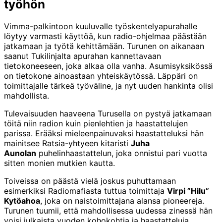
työhön
Vimma-palkintoon kuuluvalle työskentelyapurahalle
löytyy varmasti käyttöä, kun radio-ohjelmaa päästään
jatkamaan ja työtä kehittämään. Turunen on aikanaan
saanut Tukilinjalta apurahan kannettavaan
tietokoneeseen, joka alkaa olla vanha. Asumisyksikössä
on tietokone ainoastaan yhteiskäytössä. Läppäri on
toimittajalle tärkeä työväline, ja nyt uuden hankinta olisi
mahdollista.
Tulevaisuuden haaveena Turusella on pystyä jatkamaan
töitä niin radion kuin pienlehtien ja haastattelujen
parissa. Erääksi mieleenpainuvaksi haastatteluksi hän
mainitsee Ratsia-yhtyeen kitaristi
Juha
Aunolan
puhelinhaastattelun, joka onnistui pari vuotta
sitten monien mutkien kautta.
Toiveissa on päästä vielä joskus puhuttamaan
esimerkiksi Radiomafiasta tuttua toimittaja
Virpi ”Hilu”
Kytöahoa
, joka on naistoimittajana alansa pioneereja.
Turunen tuumii, että mahdollisessa uudessa zinessä hän
voisi julkaista vuoden kohokohtia ja haastatteluja.