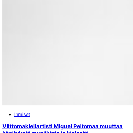
Ihmiset
Viittomakieliartisti Miguel Peltomaa muuttaa