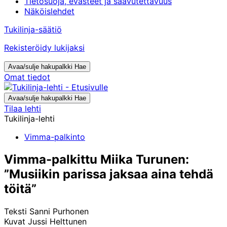
Tietosuoja, evästeet ja saavutettavuus
Näköislehdet
Tukilinja-säätiö
Rekisteröidy lukijaksi
Avaa/sulje hakupalkki
Hae
Omat tiedot
Avaa/sulje hakupalkki
Hae
Tilaa lehti
Tukilinja-lehti
Vimma-palkinto
Vimma-palkittu Miika Turunen:
”Musiikin parissa jaksaa aina tehdä
töitä”
Teksti
Sanni Purhonen
Kuvat
Jussi Helttunen