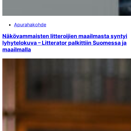
Apurahakohde
Näkövammaisten litteroijien maailmasta syntyi
lyhytelokuva – Litterator palkittiin Suomessa ja
maailmalla