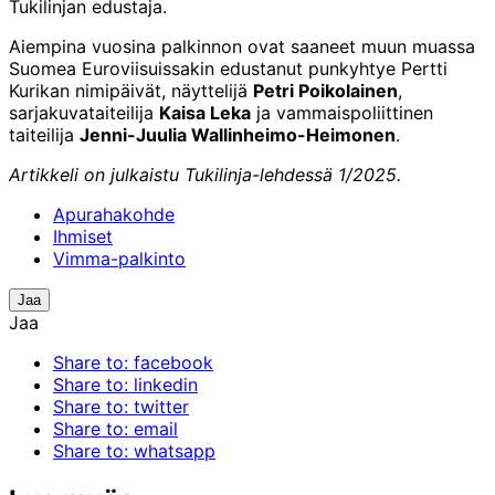
Tukilinjan edustaja.
Aiempina vuosina palkinnon ovat saaneet muun muassa
Suomea Euroviisuissakin edustanut punkyhtye Pertti
Kurikan nimipäivät, näyttelijä
Petri Poikolainen
,
sarjakuvataiteilija
Kaisa Leka
ja vammaispoliittinen
taiteilija
Jenni-Juulia Wallinheimo-Heimonen
.
Artikkeli on julkaistu Tukilinja-lehdessä 1/2025.
Apurahakohde
Ihmiset
Vimma-palkinto
Jaa
Jaa
Share to: facebook
Share to: linkedin
Share to: twitter
Share to: email
Share to: whatsapp