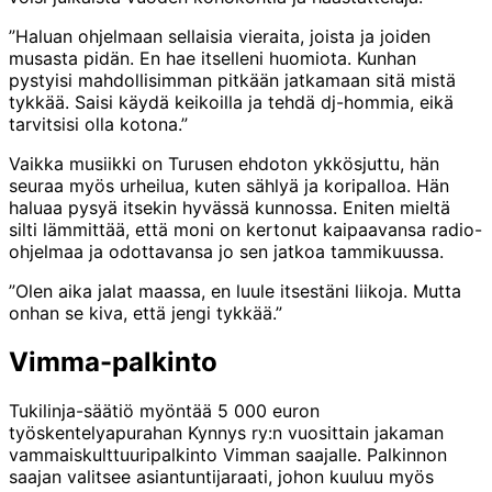
”Haluan ohjelmaan sellaisia vieraita, joista ja joiden
musasta pidän. En hae itselleni huomiota. Kunhan
pystyisi mahdollisimman pitkään jatkamaan sitä mistä
tykkää. Saisi käydä keikoilla ja tehdä dj-hommia, eikä
tarvitsisi olla kotona.”
Vaikka musiikki on Turusen ehdoton ykkösjuttu, hän
seuraa myös urheilua, kuten sählyä ja koripalloa. Hän
haluaa pysyä itsekin hyvässä kunnossa. Eniten mieltä
silti lämmittää, että moni on kertonut kaipaavansa radio-
ohjelmaa ja odottavansa jo sen jatkoa tammikuussa.
”Olen aika jalat maassa, en luule itsestäni liikoja. Mutta
onhan se kiva, että jengi tykkää.”
Vimma-palkinto
Tukilinja-säätiö myöntää 5 000 euron
työskentelyapurahan Kynnys ry:n vuosittain jakaman
vammaiskulttuuripalkinto Vimman saajalle. Palkinnon
saajan valitsee asiantuntijaraati, johon kuuluu myös