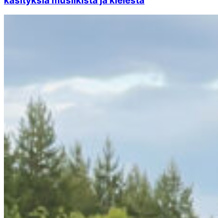
käsityksiä musiikista ja kielestä