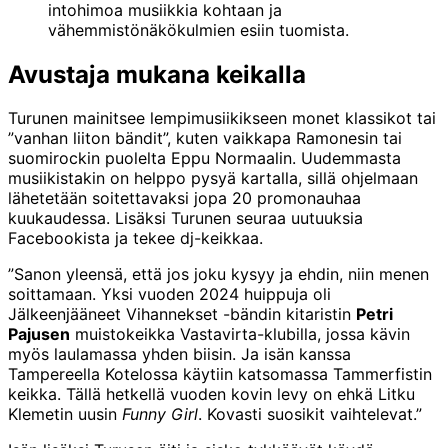
intohimoa musiikkia kohtaan ja
vähemmistönäkökulmien esiin tuomista.
Avustaja mukana keikalla
Turunen mainitsee lempimusiikikseen monet klassikot tai
”vanhan liiton bändit”, kuten vaikkapa Ramonesin tai
suomirockin puolelta Eppu Normaalin. Uudemmasta
musiikistakin on helppo pysyä kartalla, sillä ohjelmaan
lähetetään soitettavaksi jopa 20 promonauhaa
kuukaudessa. Lisäksi Turunen seuraa uutuuksia
Facebookista ja tekee dj-keikkaa.
”Sanon yleensä, että jos joku kysyy ja ehdin, niin menen
soittamaan. Yksi vuoden 2024 huippuja oli
Jälkeenjääneet Vihannekset -bändin kitaristin
Petri
Pajusen
muistokeikka Vastavirta-klubilla, jossa kävin
myös laulamassa yhden biisin. Ja isän kanssa
Tampereella Kotelossa käytiin katsomassa Tammerfistin
keikka. Tällä hetkellä vuoden kovin levy on ehkä Litku
Klemetin uusin
Funny Girl
. Kovasti suosikit vaihtelevat.”