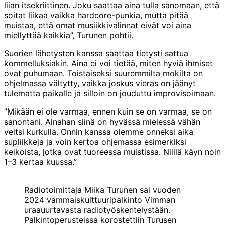
liian itsekriittinen. Joku saattaa aina tulla sanomaan, että
soitat liikaa vaikka hardcore-punkia, mutta pitää
muistaa, että omat musiikkivalinnat eivät voi aina
miellyttää kaikkia”, Turunen pohtii.
Suorien lähetysten kanssa saattaa tietysti sattua
kommelluksiakin. Aina ei voi tietää, miten hyviä ihmiset
ovat puhumaan. Toistaiseksi suuremmilta mokilta on
ohjelmassa vältytty, vaikka joskus vieras on jäänyt
tulematta paikalle ja silloin on jouduttu improvisoimaan.
”Mikään ei ole varmaa, ennen kuin se on varmaa, se on
sanontani. Ainahan siinä on hyvässä mielessä vähän
veitsi kurkulla. Onnin kanssa olemme onneksi aika
supliikkeja ja voin kertoa ohjemassa esimerkiksi
keikoista, jotka ovat tuoreessa muistissa. Niillä käyn noin
1–3 kertaa kuussa.”
Radiotoimittaja Miika Turunen sai vuoden
2024 vammaiskulttuuripalkinto Vimman
uraauurtavasta radiotyöskentelystään.
Palkintoperusteissa korostettiin Turusen