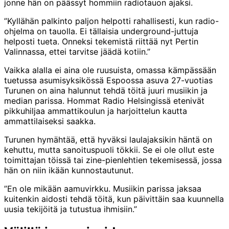
jonne hän on päässyt hommiin radiotauon ajaksi.
”Kyllähän palkinto paljon helpotti rahallisesti, kun radio-
ohjelma on tauolla. Ei tällaisia underground-juttuja
helposti tueta. Onneksi tekemistä riittää nyt Pertin
Valinnassa, ettei tarvitse jäädä kotiin.”
Vaikka alalla ei aina ole ruusuista, omassa kämpässään
tuetussa asumisyksikössä Espoossa asuva 27-vuotias
Turunen on aina halunnut tehdä töitä juuri musiikin ja
median parissa. Hommat Radio Helsingissä etenivät
pikkuhiljaa ammattikoulun ja harjoittelun kautta
ammattilaiseksi saakka.
Turunen hymähtää, että hyväksi laulajaksikin häntä on
kehuttu, mutta sanoituspuoli tökkii. Se ei ole ollut este
toimittajan töissä tai zine-pienlehtien tekemisessä, jossa
hän on niin ikään kunnostautunut.
”En ole mikään aamuvirkku. Musiikin parissa jaksaa
kuitenkin aidosti tehdä töitä, kun päivittäin saa kuunnella
uusia tekijöitä ja tutustua ihmisiin.”