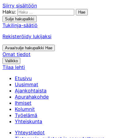
Siirry sisältöön
Haku:
Sulje hakupalkki
Tukilinja-säätiö
Rekisteröidy lukijaksi
Avaa/sulje hakupalkki
Hae
Omat tiedot
Valikko
Tilaa lehti
Etusivu
Uusimmat
Ajankohtaista
Apurahakohde
Ihmiset
Kolumnit
Työelämä
Yhteiskunta
Yhteystiedot