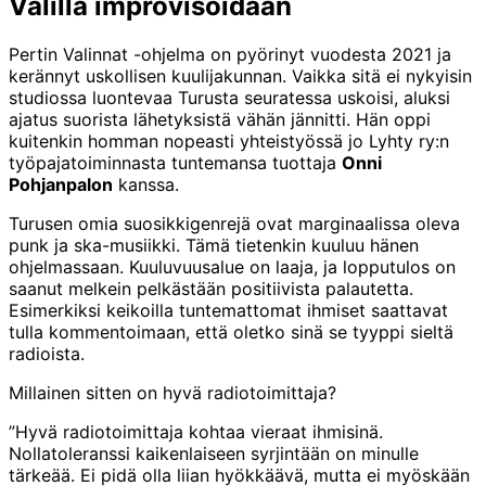
Välillä improvisoidaan
Pertin Valinnat -ohjelma on pyörinyt vuodesta 2021 ja
kerännyt uskollisen kuulijakunnan. Vaikka sitä ei nykyisin
studiossa luontevaa Turusta seuratessa uskoisi, aluksi
ajatus suorista lähetyksistä vähän jännitti. Hän oppi
kuitenkin homman nopeasti yhteistyössä jo Lyhty ry:n
työpajatoiminnasta tuntemansa tuottaja
Onni
Pohjanpalon
kanssa.
Turusen omia suosikkigenrejä ovat marginaalissa oleva
punk ja ska-musiikki. Tämä tietenkin kuuluu hänen
ohjelmassaan. Kuuluvuusalue on laaja, ja lopputulos on
saanut melkein pelkästään positiivista palautetta.
Esimerkiksi keikoilla tuntemattomat ihmiset saattavat
tulla kommentoimaan, että oletko sinä se tyyppi sieltä
radioista.
Millainen sitten on hyvä radiotoimittaja?
”Hyvä radiotoimittaja kohtaa vieraat ihmisinä.
Nollatoleranssi kaikenlaiseen syrjintään on minulle
tärkeää. Ei pidä olla liian hyökkäävä, mutta ei myöskään