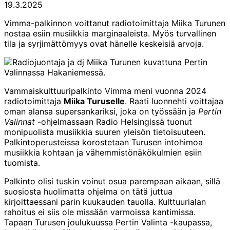
19.3.2025
Vimma-palkinnon voittanut radiotoimittaja Miika Turunen
nostaa esiin musiikkia marginaaleista. Myös turvallinen
tila ja syrjimättömyys ovat hänelle keskeisiä arvoja.
Vammaiskulttuuripalkinto Vimma meni vuonna 2024
radiotoimittaja
Miika Turuselle
. Raati luonnehti voittajaa
oman alansa supersankariksi, joka on työssään ja
Pertin
Valinnat
-ohjelmassaan Radio Helsingissä tuonut
monipuolista musiikkia suuren yleisön tietoisuuteen.
Palkintoperusteissa korostetaan Turusen intohimoa
musiikkia kohtaan ja vähemmistönäkökulmien esiin
tuomista.
Palkinto olisi tuskin voinut osua parempaan aikaan, sillä
suosiosta huolimatta ohjelma on tätä juttua
kirjoittaessani parin kuukauden tauolla. Kulttuurialan
rahoitus ei siis ole missään varmoissa kantimissa.
Tapaan Turusen joulukuussa Pertin Valinta -kaupassa,