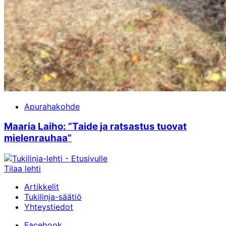
Apurahakohde
Maaria Laiho: ”Taide ja ratsastus tuovat
mielenrauhaa”
Tilaa lehti
Artikkelit
Tukilinja-säätiö
Yhteystiedot
Facebook