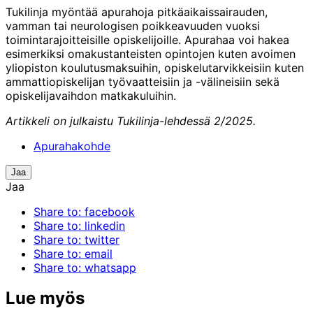
Tukilinja myöntää apurahoja pitkäaikaissairauden,
vamman tai neurologisen poikkeavuuden vuoksi
toimintarajoitteisille opiskelijoille. Apurahaa voi hakea
esimerkiksi omakustanteisten opintojen kuten avoimen
yliopiston koulutusmaksuihin, opiskelutarvikkeisiin kuten
ammattiopiskelijan työvaatteisiin ja -välineisiin sekä
opiskelijavaihdon matkakuluihin.
Artikkeli on julkaistu Tukilinja-lehdessä 2/2025.
Apurahakohde
Jaa
Jaa
Share to: facebook
Share to: linkedin
Share to: twitter
Share to: email
Share to: whatsapp
Lue myös