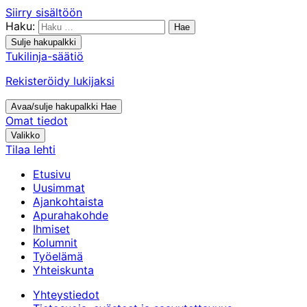
Siirry sisältöön
Haku:
Sulje hakupalkki
Tukilinja-säätiö
Rekisteröidy lukijaksi
Avaa/sulje hakupalkki
Hae
Omat tiedot
Valikko
Tilaa lehti
Etusivu
Uusimmat
Ajankohtaista
Apurahakohde
Ihmiset
Kolumnit
Työelämä
Yhteiskunta
Yhteystiedot