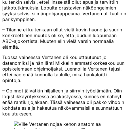
kuitenkin selvisi, ettei linsseistä ollut apua ja tarvittiin
jatkotutkimuksia. Lopulta orastavien näköongelmien
syyksi selvisi silmänpohjarappeuma. Vertanen oli tuolloin
parikymppinen.
– Tilanne ei kuitenkaan ollut vielä kovin huono ja suurin
konkreettinen muutos oli se, että jouduin luopumaan
ABC-ajokortista. Muuten elin vielä varsin normaalia
elämää.
Tuossa vaiheessa Vertanen oli kouluttautunut jo
datanomiksi ja hän lähti Mikkelin ammattikorkeakouluun
opiskelemaan ohjelmoijaksi. Luennoilla Vertanen tajusi,
ettei näe enää kunnolla taululle, mikä hankaloitti
opintoja.
– Opinnot jäivätkin hiljalleen ja siirryin työelämään. Olin
logistiikkayrityksessä asiakastyössä, kunnes en nähnyt
enää rahtikirjojakaan. Tässä vaiheessa oli pakko vihdoin
kohdata asia ja hakeutua näkövammaisille suunnattuun
koulutukseen.