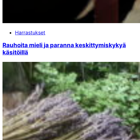
Harrastukset
Rauhoita mieli ja paranna keskittymiskykyä
käsitöillä