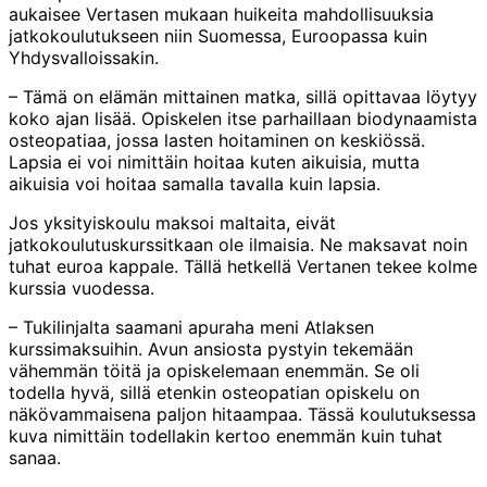
aukaisee Vertasen mukaan huikeita mahdollisuuksia
jatkokoulutukseen niin Suomessa, Euroopassa kuin
Yhdysvalloissakin.
– Tämä on elämän mittainen matka, sillä opittavaa löytyy
koko ajan lisää. Opiskelen itse parhaillaan biodynaamista
osteopatiaa, jossa lasten hoitaminen on keskiössä.
Lapsia ei voi nimittäin hoitaa kuten aikuisia, mutta
aikuisia voi hoitaa samalla tavalla kuin lapsia.
Jos yksityiskoulu maksoi maltaita, eivät
jatkokoulutuskurssitkaan ole ilmaisia. Ne maksavat noin
tuhat euroa kappale. Tällä hetkellä Vertanen tekee kolme
kurssia vuodessa.
– Tukilinjalta saamani apuraha meni Atlaksen
kurssimaksuihin. Avun ansiosta pystyin tekemään
vähemmän töitä ja opiskelemaan enemmän. Se oli
todella hyvä, sillä etenkin osteopatian opiskelu on
näkövammaisena paljon hitaampaa. Tässä koulutuksessa
kuva nimittäin todellakin kertoo enemmän kuin tuhat
sanaa.