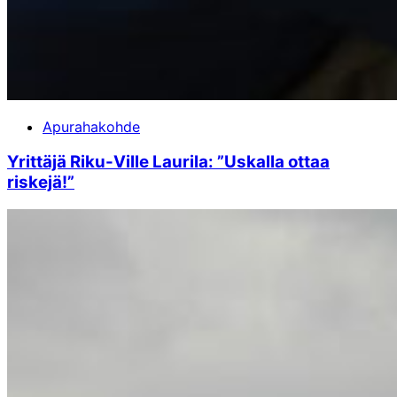
Apurahakohde
Yrittäjä Riku-Ville Laurila: ”Uskalla ottaa
riskejä!”