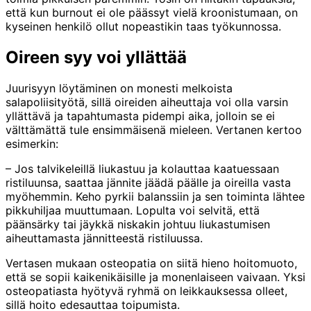
että kun burnout ei ole päässyt vielä kroonistumaan, on
kyseinen henkilö ollut nopeastikin taas työkunnossa.
Oireen syy voi yllättää
Juurisyyn löytäminen on monesti melkoista
salapoliisityötä, sillä oireiden aiheuttaja voi olla varsin
yllättävä ja tapahtumasta pidempi aika, jolloin se ei
välttämättä tule ensimmäisenä mieleen. Vertanen kertoo
esimerkin:
– Jos talvikeleillä liukastuu ja kolauttaa kaatuessaan
ristiluunsa, saattaa jännite jäädä päälle ja oireilla vasta
myöhemmin. Keho pyrkii balanssiin ja sen toiminta lähtee
pikkuhiljaa muuttumaan. Lopulta voi selvitä, että
päänsärky tai jäykkä niskakin johtuu liukastumisen
aiheuttamasta jännitteestä ristiluussa.
Vertasen mukaan osteopatia on siitä hieno hoitomuoto,
että se sopii kaikenikäisille ja monenlaiseen vaivaan. Yksi
osteopatiasta hyötyvä ryhmä on leikkauksessa olleet,
sillä hoito edesauttaa toipumista.