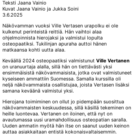
Teksti
Jaana Vainio
Kuvat
Jaana Vainio ja Jukka Soini
3.6.2025
Näkövamman vuoksi Ville Vertasen urapolku ei ole
kulkenut perinteistä reittiä. Hän vaihtoi alaa
ohjelmoinnista hierojaksi ja valmistui lopulta
osteopaatiksi. Tukilinjan apuraha auttoi hänen
matkaansa kohti uutta alaa.
Keväällä 2024 osteopaatiksi valmistunut
Ville Vertanen
on uranuurtaja alalla, sillä hän on tiettävästi yksi
ensimmäisistä näkövammaisista, jotka ovat valmistuneet
kyseiseen ammattiin Suomessa. Samalla kurssilla oli
neljä näkövammaista osallistujaa, joista Vertasen lisäksi
samana keväänä valmistui yksi.
Hierojana toimiminen on ollut jo pidempään suosittua
näkövammaisten keskuudessa, sillä käsillä tekeminen on
heille luontevaa. Vertanen on iloinen, että nyt on
avautumassa uusi uramahdollisuus osteopatian saralla.
Uuden ammatin myötä hän itse on saanut uuden keinon
auttaa asiakkaitaan entistä kokonaisvaltaisemmin.