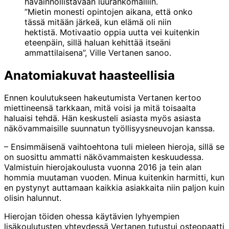
”Mietin monesti opintojen aikana, että onko
tässä mitään järkeä, kun elämä oli niin
hektistä. Motivaatio oppia uutta vei kuitenkin
eteenpäin, sillä haluan kehittää itseäni
ammattilaisena”, Ville Vertanen sanoo.
Anatomiakuvat haasteellisia
Ennen koulutukseen hakeutumista Vertanen kertoo
miettineensä tarkkaan, mitä voisi ja mitä toisaalta
haluaisi tehdä. Hän keskusteli asiasta myös asiasta
näkövammaisille suunnatun työllisyysneuvojan kanssa.
– Ensimmäisenä vaihtoehtona tuli mieleen hieroja, sillä se
on suosittu ammatti näkövammaisten keskuudessa.
Valmistuin hierojakoulusta vuonna 2016 ja tein alan
hommia muutaman vuoden. Minua kuitenkin harmitti, kun
en pystynyt auttamaan kaikkia asiakkaita niin paljon kuin
olisin halunnut.
Hierojan töiden ohessa käytävien lyhyempien
lisäkoulutusten yhteydessä Vertanen tutustui osteopaatti