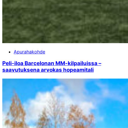
Apurahakohde
Peli-iloa Barcelonan MM-kilpailuissa –
saavutuksena arvokas hopeamitali