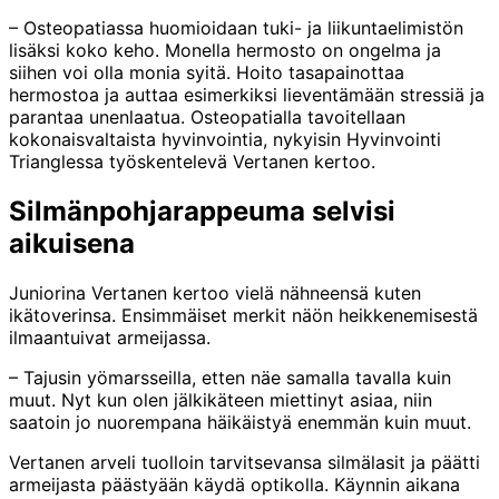
– Osteopatiassa huomioidaan tuki- ja liikuntaelimistön
lisäksi koko keho. Monella hermosto on ongelma ja
siihen voi olla monia syitä. Hoito tasapainottaa
hermostoa ja auttaa esimerkiksi lieventämään stressiä ja
parantaa unenlaatua. Osteopatialla tavoitellaan
kokonaisvaltaista hyvinvointia, nykyisin Hyvinvointi
Trianglessa työskentelevä Vertanen kertoo.
Silmänpohjarappeuma selvisi
aikuisena
Juniorina Vertanen kertoo vielä nähneensä kuten
ikätoverinsa. Ensimmäiset merkit näön heikkenemisestä
ilmaantuivat armeijassa.
– Tajusin yömarsseilla, etten näe samalla tavalla kuin
muut. Nyt kun olen jälkikäteen miettinyt asiaa, niin
saatoin jo nuorempana häikäistyä enemmän kuin muut.
Vertanen arveli tuolloin tarvitsevansa silmälasit ja päätti
armeijasta päästyään käydä optikolla. Käynnin aikana