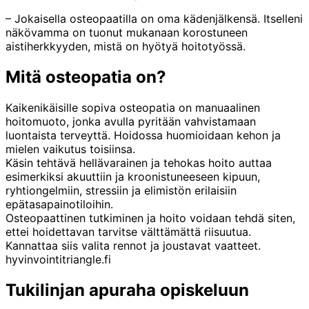
– Jokaisella osteopaatilla on oma kädenjälkensä. Itselleni
näkövamma on tuonut mukanaan korostuneen
aistiherkkyyden, mistä on hyötyä hoitotyössä.
Mitä osteopatia on?
Kaikenikäisille sopiva osteopatia on manuaalinen
hoitomuoto, jonka avulla pyritään vahvistamaan
luontaista terveyttä. Hoidossa huomioidaan kehon ja
mielen vaikutus toisiinsa.
Käsin tehtävä hellävarainen ja tehokas hoito auttaa
esimerkiksi akuuttiin ja kroonistuneeseen kipuun,
ryhtiongelmiin, stressiin ja elimistön erilaisiin
epätasapainotiloihin.
Osteopaattinen tutkiminen ja hoito voidaan tehdä siten,
ettei hoidettavan tarvitse välttämättä riisuutua.
Kannattaa siis valita rennot ja joustavat vaatteet.
hyvinvointitriangle.fi
Tukilinjan apuraha opiskeluun