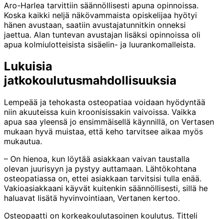
Aro-Harlea tarvittiin säännöllisesti apuna opinnoissa.
Koska kaikki neljä näkövammaista opiskelijaa hyötyi
hänen avustaan, saatiin avustajatunnitkin onneksi
jaettua. Alan tuntevan avustajan lisäksi opinnoissa oli
apua kolmiulotteisista sisäelin- ja luurankomalleista.
Lukuisia
jatkokoulutusmahdollisuuksia
Lempeää ja tehokasta osteopatiaa voidaan hyödyntää
niin akuuteissa kuin kroonisissakin vaivoissa. Vaikka
apua saa yleensä jo ensimmäisellä käynnillä, on Vertasen
mukaan hyvä muistaa, että keho tarvitsee aikaa myös
mukautua.
– On hienoa, kun löytää asiakkaan vaivan taustalla
olevan juurisyyn ja pystyy auttamaan. Lähtökohtana
osteopatiassa on, ettei asiakkaan tarvitsisi tulla enää.
Vakioasiakkaani käyvät kuitenkin säännöllisesti, sillä he
haluavat lisätä hyvinvointiaan, Vertanen kertoo.
Osteopaatti on korkeakoulutasoinen koulutus. Titteli