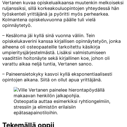
Vertanen kuvaa opiskeluaikaansa muutenkin melkoiseksi
ruljanssiksi, sillä korkeakouluopintojen yhteydessä hän
työskenteli yrittäjänä ja pyöritti myös perhearkea.
Kolmantena opiskeluvuonna päälle tuli vielä
opinnäytetyö.
– Kesäloma jäi kyllä sinä vuonna väliin. Tein
opiskelukaverini kanssa kirjallisen opinnäytetyön, jonka
aiheena oli osteopaateille tarkoitettu käsikirja
umpieritysjärjestelmästä. Lisäksi valmistumiseen
vaadittiin hoitonäyte sekä kirjallinen koe, johon oli
varattu aikaa neljä tuntia, Vertanen sanoo.
– Paineensietokyky kasvoi kyllä eksponentiaalisesti
opintojen aikana. Siitä on ollut apua yrittäjänä.
Osteopatia auttaa esimerkiksi ryhtion­gelmiin,
stressiin ja elimistön erilaisiin
epätasapainotiloihin.
Tekemällä oppii