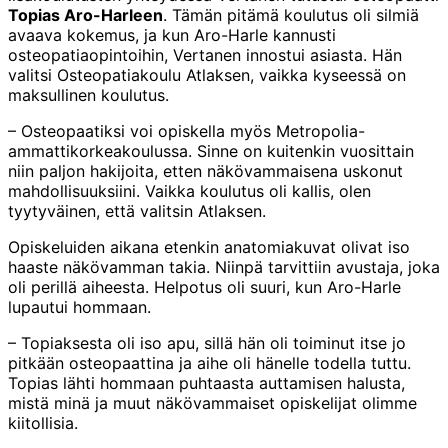
Topias Aro-Harleen
. Tämän pitämä koulutus oli silmiä
avaava kokemus, ja kun Aro-Harle kannusti
osteopatiaopintoihin, Vertanen innostui asiasta. Hän
valitsi Osteopatiakoulu Atlaksen, vaikka kyseessä on
maksullinen koulutus.
– Osteopaatiksi voi opiskella myös Metropolia-
ammattikorkeakoulussa. Sinne on kuitenkin vuosittain
niin paljon hakijoita, etten näkövammaisena uskonut
mahdollisuuksiini. Vaikka koulutus oli kallis, olen
tyytyväinen, että valitsin Atlaksen.
Opiskeluiden aikana etenkin anatomiakuvat olivat iso
haaste näkövamman takia. Niinpä tarvittiin avustaja, joka
oli perillä aiheesta. Helpotus oli suuri, kun Aro-Harle
lupautui hommaan.
– Topiaksesta oli iso apu, sillä hän oli toiminut itse jo
pitkään osteopaattina ja aihe oli hänelle todella tuttu.
Topias lähti hommaan puhtaasta auttamisen halusta,
mistä minä ja muut näkövammaiset opiskelijat olimme
kiitollisia.