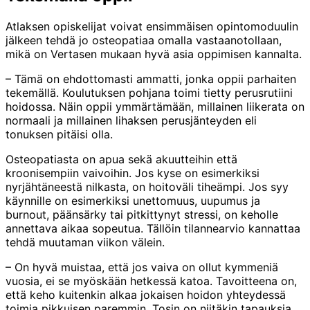
Atlaksen opiskelijat voivat ensimmäisen opintomoduulin
jälkeen tehdä jo osteopatiaa omalla vastaanotollaan,
mikä on Vertasen mukaan hyvä asia oppimisen kannalta.
– Tämä on ehdottomasti ammatti, jonka oppii parhaiten
tekemällä. Koulutuksen pohjana toimi tietty perusrutiini
hoidossa. Näin oppii ymmärtämään, millainen liikerata on
normaali ja millainen lihaksen perusjänteyden eli
tonuksen pitäisi olla.
Osteopatiasta on apua sekä akuutteihin että
kroonisempiin vaivoihin. Jos kyse on esimerkiksi
nyrjähtäneestä nilkasta, on hoitoväli tiheämpi. Jos syy
käynnille on esimerkiksi unettomuus, uupumus ja
burnout, päänsärky tai pitkittynyt stressi, on keholle
annettava aikaa sopeutua. Tällöin tilannearvio kannattaa
tehdä muutaman viikon välein.
– On hyvä muistaa, että jos vaiva on ollut kymmeniä
vuosia, ei se myöskään hetkessä katoa. Tavoitteena on,
että keho kuitenkin alkaa jokaisen hoidon yhteydessä
toimia pikkuisen paremmin. Tosin on niitäkin tapauksia,