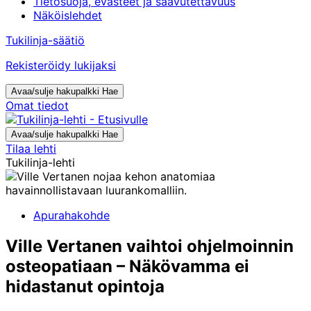
Tietosuoja, evästeet ja saavutettavuus
Näköislehdet
Tukilinja-säätiö
Rekisteröidy lukijaksi
Avaa/sulje hakupalkki
Hae
Omat tiedot
Avaa/sulje hakupalkki
Hae
Tilaa lehti
Tukilinja-lehti
Apurahakohde
Ville Vertanen vaihtoi ohjelmoinnin
osteopatiaan – Näkövamma ei
hidastanut opintoja